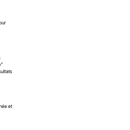
our
s
e”
sultats
née et