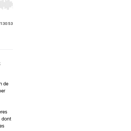
r end. Hold shift to jump forward or backward.
|
1:30:53
-
ch de
per
ères
e dont
des