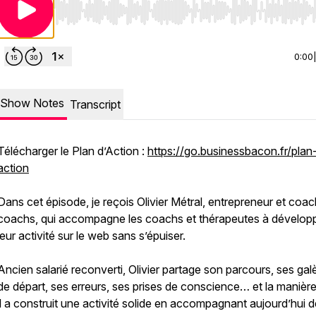
Use Left/Right to seek, Home/End to jump to start o
0:00
Show Notes
Transcript
Télécharger le Plan d’Action :
https://go.businessbacon.fr/plan
action
Dans cet épisode, je reçois Olivier Métral, entrepreneur et coa
coachs, qui accompagne les coachs et thérapeutes à dévelop
leur activité sur le web sans s’épuiser.
Ancien salarié reconverti, Olivier partage son parcours, ses gal
de départ, ses erreurs, ses prises de conscience… et la manièr
il a construit une activité solide en accompagnant aujourd’hui 