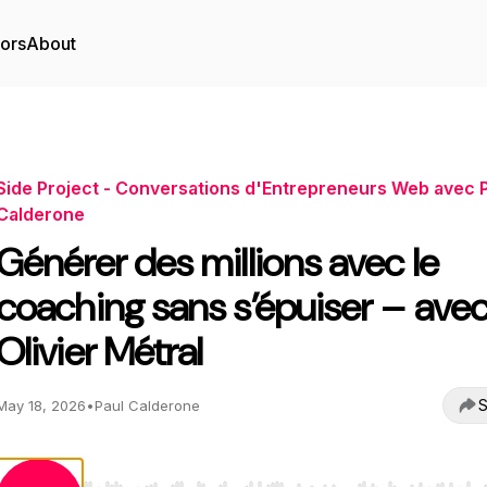
tors
About
Side Project - Conversations d'Entrepreneurs Web avec 
Calderone
Générer des millions avec le
coaching sans s’épuiser – ave
Olivier Métral
S
May 18, 2026
•
Paul Calderone