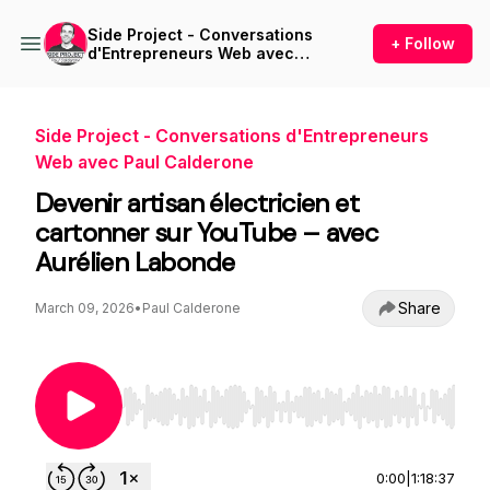
Side Project - Conversations
+ Follow
d'Entrepreneurs Web avec
Paul Calderone
Side Project - Conversations d'Entrepreneurs
Web avec Paul Calderone
Devenir artisan électricien et
cartonner sur YouTube – avec
Aurélien Labonde
Share
March 09, 2026
•
Paul Calderone
Use Left/Right to seek, Home/End to jump to st
0:00
|
1:18:37