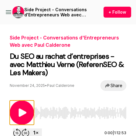
Side Project - Conversations
+ Follow
d'Entrepreneurs Web avec
Paul Calderone
Side Project - Conversations d'Entrepreneurs
Web avec Paul Calderone
Du SEO au rachat d’entreprises -
avec Matthieu Verne (ReferenSEO &
Les Makers)
Share
November 24, 2025
•
Paul Calderone
Use Left/Right to seek, Home/End to jump to st
0:00
|
1:12:53